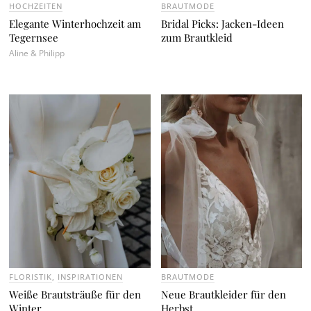
HOCHZEITEN
BRAUTMODE
Elegante Winterhochzeit am
Bridal Picks: Jacken-Ideen
Tegernsee
zum Brautkleid
Aline & Philipp
FLORISTIK
,
INSPIRATIONEN
BRAUTMODE
Weiße Brautsträuße für den
Neue Brautkleider für den
Winter
Herbst