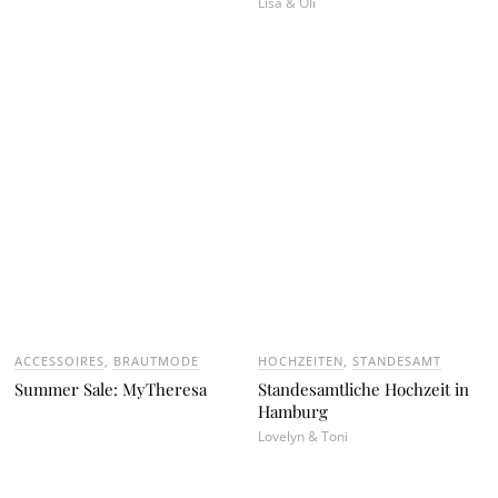
Lisa & Oli
ACCESSOIRES
,
BRAUTMODE
HOCHZEITEN
,
STANDESAMT
Summer Sale: MyTheresa
Standesamtliche Hochzeit in
Hamburg
Lovelyn & Toni