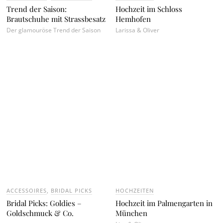
Trend der Saison:
Hochzeit im Schloss
Brautschuhe mit Strassbesatz
Hemhofen
Der glamouröse Trend der Saison
Larissa & Oliver
ACCESSOIRES
,
BRIDAL PICKS
HOCHZEITEN
Bridal Picks: Goldies –
Hochzeit im Palmengarten in
Goldschmuck & Co.
München