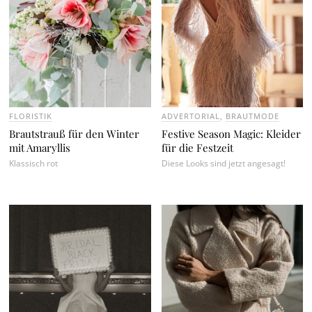
FLORISTIK
ADVERTORIAL
,
BRAUTMODE
Brautstrauß für den Winter
Festive Season Magic: Kleider
mit Amaryllis
für die Festzeit
Klassisch rot
Diese Looks sind jetzt angesagt!