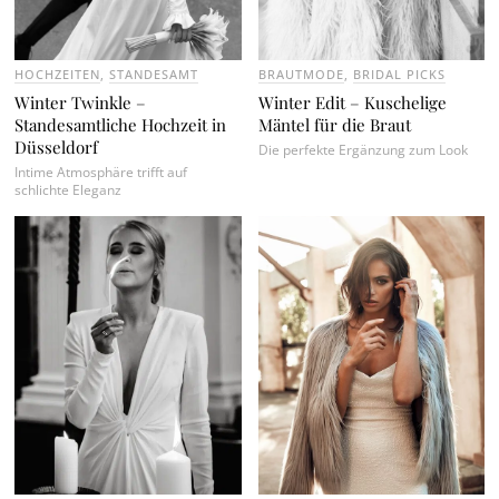
HOCHZEITEN
,
STANDESAMT
BRAUTMODE
,
BRIDAL PICKS
Winter Twinkle –
Winter Edit – Kuschelige
Standesamtliche Hochzeit in
Mäntel für die Braut
Düsseldorf
Die perfekte Ergänzung zum Look
Intime Atmosphäre trifft auf
schlichte Eleganz