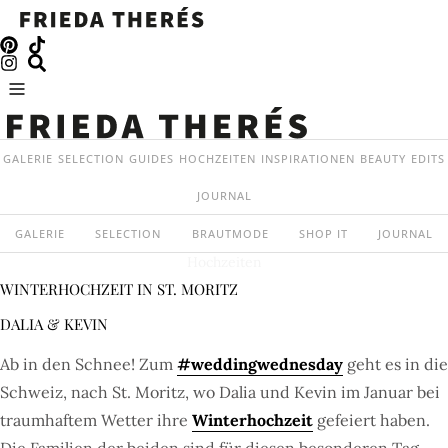
GALERIE
SELECTION
GUIDES
HOCHZEITEN
INSPIRATIONEN
BEAUTY
EDITS
JOURNAL
GALERIE
SELECTION
BRAUTMODE
SHOP IT
JOURNAL
Hochzeiten
WINTERHOCHZEIT IN ST. MORITZ
DALIA & KEVIN
Ab in den Schnee! Zum
#weddingwednesday
geht es in die
Schweiz, nach St. Moritz, wo Dalia und Kevin im Januar bei
traumhaftem Wetter ihre
Winterhochzeit
gefeiert haben.