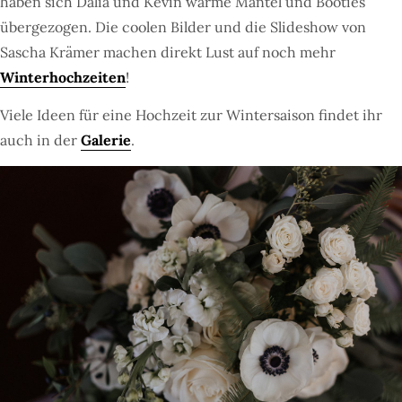
haben sich Dalia und Kevin warme Mäntel und Booties
übergezogen. Die coolen Bilder und die Slideshow von
Sascha Krämer machen direkt Lust auf noch mehr
Winterhochzeiten
!
Viele Ideen für eine Hochzeit zur Wintersaison findet ihr
auch in der
Galerie
.