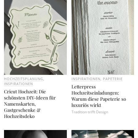
HOCHZEITSPLANUNG
,
INSPIRATIONEN
,
PAPETERIE
INSPIRATIONEN
Letterpress
Cricut Hochzeit: Die
Hochzeitseinladungen:
schönsten DIY-Ideen für
Warum diese Papeterie so
Namenskarten,
luxuriös wirkt
Gastgeschenke &
Tradition trifft Design
Hochzeitsdeko