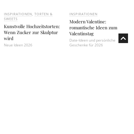
INSPIRATIONEN
,
TORTEN &
INSPIRATIONEN
SWEETS
Modern Valentine:
Kunstvolle Hochzeitstorten:
romantische Ideen zum
Wenn Zucker zur Skulptur
Valentinstag
wird
Date-Ideen und persönliche
Neue Ideen 2026
Geschenke für 2026