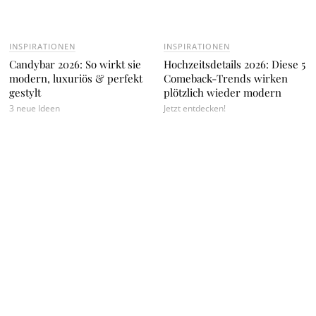
INSPIRATIONEN
INSPIRATIONEN
Candybar 2026: So wirkt sie
Hochzeitsdetails 2026: Diese 5
modern, luxuriös & perfekt
Comeback-Trends wirken
gestylt
plötzlich wieder modern
3 neue Ideen
Jetzt entdecken!