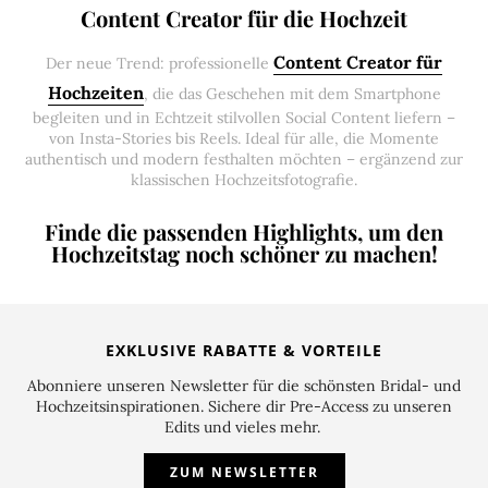
Content Creator für die Hochzeit
Content Creator für
Der neue Trend: professionelle
Hochzeiten
, die das Geschehen mit dem Smartphone
begleiten und in Echtzeit stilvollen Social Content liefern –
von Insta-Stories bis Reels. Ideal für alle, die Momente
authentisch und modern festhalten möchten – ergänzend zur
klassischen Hochzeitsfotografie.
Finde die passenden Highlights, um den
Hochzeitstag noch schöner zu machen!
EXKLUSIVE RABATTE & VORTEILE
Abonniere unseren Newsletter für die schönsten Bridal- und
Hochzeitsinspirationen. Sichere dir Pre-Access zu unseren
Edits und vieles mehr.
ZUM NEWSLETTER