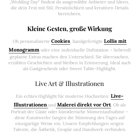
„Wedding Day“ findest du ausgewählte Anbieter und Ideen,
die dein Fest mit Stil, Persönlichkeit und kreativen Details
bereichern.
Kleine Gesten, große Wirkung
Cookies
Lollis mit
Ob personalisierte
, handgefertigte
Monogramm
oder eine individuelle Duftstation – liebevoll
geplante Extras machen den Unterschied. Sie überraschen,
erzählen Geschichten und bleiben in Erinnerung. Ideal auch
als Gastgeschenk oder Sweet Table-Highlight.
Live Art & Illustrationen
Live-
Ein echtes Highlight für moderne Hochzeiten:
Illustrationen
Malerei direkt vor Ort
und
. Ob als
Portrait der Gäste oder künstlerische Momentaufnahme –
diese Kunstwerke fangen die Stimmung des Tages auf
einzigartige Weise ein. Unsere Empfehlungen zeigen
Talente, die Ästhetik, Gespür und Handwerk verbinden.