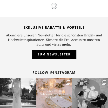
FLORISTIK
,
INSPIRATIONEN
Weiße Brautsträuße für den Winter
elegante florale Begleiter
Klassisch schön: ein weißer Brautstrauß für den
Winter.
Die Farbe Weiß hat gerade im Winter eine besondere
Magie. Sie erinnert uns an schneebedeckte
Landschaften, die mit ihrer unvergleichlichen Ruhe &
Romantik verzaubern. Gleichzeitig symbolisiert sie
auch Reinheit und steht seit jeher für klassische
Eleganz. So sind
weiße Brautsträuße
gerade im Winter
wunderschön und unterstreichen den authentischen
Flair einer
Winterhochzeit
.