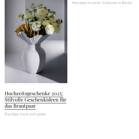
Heiraten in einer Scheune in Berlin
Hochzeitsgeschenke 2025:
Stilvolle Geschenkideen für
das Brautpaar
Darüber freut sich jeder