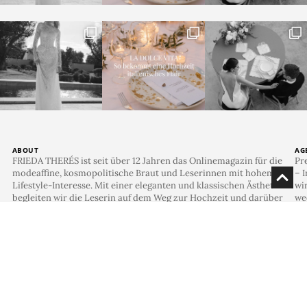
Ob Rosen, Orchideen, Schleierkraut oder spannende
Kombinationen – ein
Brautstrauß in Weiß
bietet eine
große Vielfalt an floralen Highlights. Im Fokus:
künstlerische Sträuße aus verschiedensten
Blumensorten.
Weiße Brautsträuße für den Winter
Eine Winterhochzeit hat ihren ganz eigenen Zauber.
Der Brautstrauß im Winter darf dieses Gefühl
aufgreifen – mit frostigen Farbtönen, besonderen
Texturen und saisonalen Blüten. Wir zeigen dir, welche
Blumen perfekt für deinen Winter-Brautstrauß sind
und wie du mit Tannengrün, Samtband oder Beeren
deinem Hochzeitslook einen stilvollen, winterlichen
Akzent verleihst.