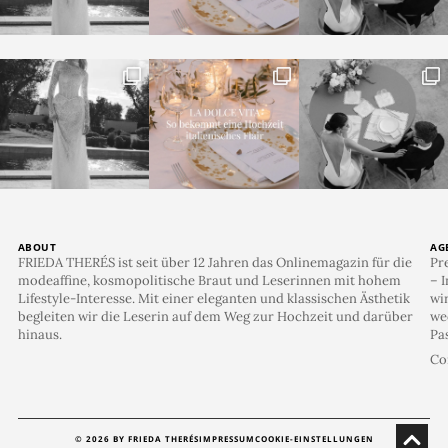
ABOUT
AG
FRIEDA THERÉS ist seit über 12 Jahren das Onlinemagazin für die
Pr
modeaffine, kosmopolitische Braut und Leserinnen mit hohem
– I
Lifestyle-Interesse. Mit einer eleganten und klassischen Ästhetik
wi
begleiten wir die Leserin auf dem Weg zur Hochzeit und darüber
we
hinaus.
Pa
Co
© 2026 BY FRIEDA THERÉS
IMPRESSUM
COOKIE-EINSTELLUNGEN