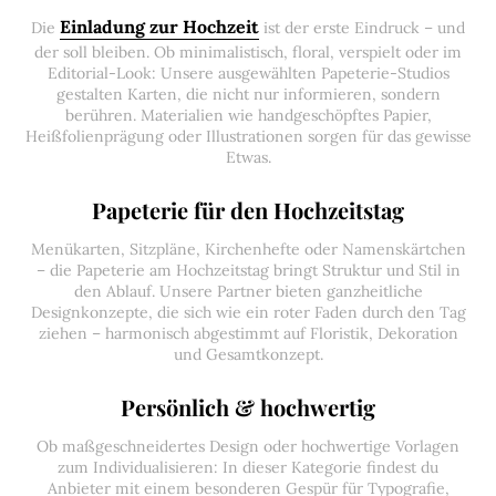
Einladung zur Hochzeit
Die
ist der erste Eindruck – und
der soll bleiben. Ob minimalistisch, floral, verspielt oder im
Editorial-Look: Unsere ausgewählten Papeterie-Studios
gestalten Karten, die nicht nur informieren, sondern
berühren. Materialien wie handgeschöpftes Papier,
Heißfolienprägung oder Illustrationen sorgen für das gewisse
Etwas.
Papeterie für den Hochzeitstag
Menükarten, Sitzpläne, Kirchenhefte oder Namenskärtchen
– die Papeterie am Hochzeitstag bringt Struktur und Stil in
den Ablauf. Unsere Partner bieten ganzheitliche
Designkonzepte, die sich wie ein roter Faden durch den Tag
ziehen – harmonisch abgestimmt auf Floristik, Dekoration
und Gesamtkonzept.
Persönlich & hochwertig
Ob maßgeschneidertes Design oder hochwertige Vorlagen
zum Individualisieren: In dieser Kategorie findest du
Anbieter mit einem besonderen Gespür für Typografie,