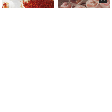
Eine Sommerhochzeit in der Toskana
Die Hochzeitstrends 2026
Soirée Privée: Winterliche Tischkultur