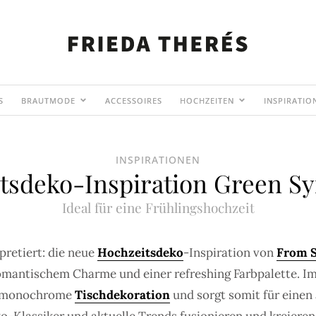
S
BRAUTMODE
ACCESSOIRES
HOCHZEITEN
INSPIRATIO
INSPIRATIONEN
tsdeko-Inspiration Green 
Ideal für eine Frühlingshochzeit
pretiert: die neue
Hochzeitsdeko
-Inspiration von
From S
antischem Charme und einer refreshing Farbpalette. Im F
ie monochrome
Tischdekoration
und sorgt somit für einen 