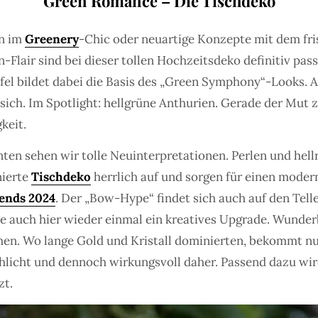
Green Romance – Die Tischdeko
en im
Greenery
-Chic oder neuartige Konzepte mit dem fri
air sind bei dieser tollen Hochzeitsdeko definitiv passé
fel bildet dabei die Basis des „Green Symphony“-Looks. 
 sich. Im Spotlight: hellgrüne Anthurien. Gerade der Mut
keit.
en sehen wir tolle Neuinterpretationen. Perlen und hellro
nierte
Tischdeko
herrlich auf und sorgen für einen moder
ends 2024
. Der „Bow-Hype“ findet sich auch auf den Tell
 auch hier wieder einmal ein kreatives Upgrade. Wunderb
chen. Wo lange Gold und Kristall dominierten, bekommt nu
hlicht und dennoch wirkungsvoll daher. Passend dazu wi
zt.