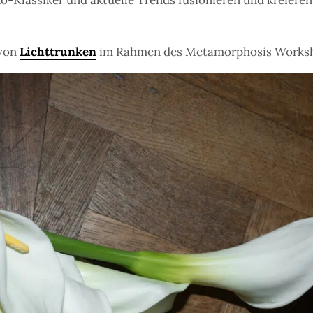
o-Klassiker und aktuelle Trends fusionieren und kreieren
 von
Lichttrunken
im Rahmen des Metamorphosis Worksh