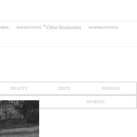
Öffne Hochzeiten
IRES
HOCHZEITEN
INSPIRATIONEN
BEAUTY
EDITS
JOURNAL
SHOP IT
JOURNAL