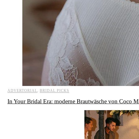
ADVERTORIAL
,
BRIDAL PICKS
In Your Bridal Era: moderne Brautwäsche von Coco M