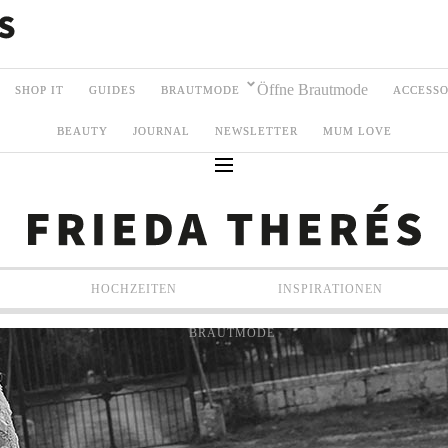
Öffne Brautmode
SHOP IT
GUIDES
BRAUTMODE
ACCESSO
BEAUTY
JOURNAL
NEWSLETTER
MUM LOVE
HOCHZEITEN
INSPIRATIONEN
BRAUTMODE