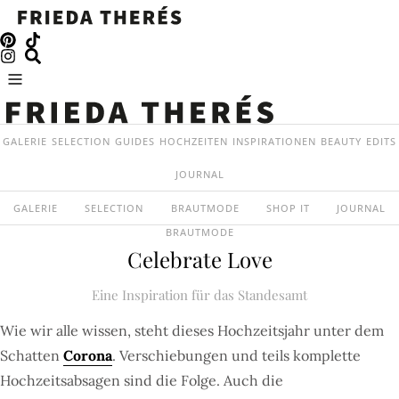
GALERIE
SELECTION
GUIDES
HOCHZEITEN
INSPIRATIONEN
BEAUTY
EDITS
JOURNAL
GALERIE
SELECTION
BRAUTMODE
SHOP IT
JOURNAL
BRAUTMODE
Celebrate Love
Eine Inspiration für das Standesamt
Wie wir alle wissen, steht dieses Hochzeitsjahr unter dem
Schatten
Corona
. Verschiebungen und teils komplette
Hochzeitsabsagen sind die Folge. Auch die