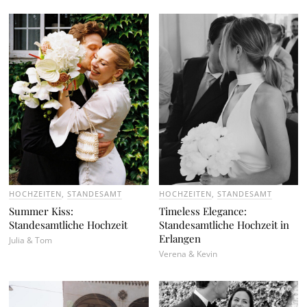
HOCHZEITEN
,
STANDESAMT
HOCHZEITEN
,
STANDESAMT
Summer Kiss:
Timeless Elegance:
Standesamtliche Hochzeit
Standesamtliche Hochzeit in
Erlangen
Julia & Tom
Verena & Kevin