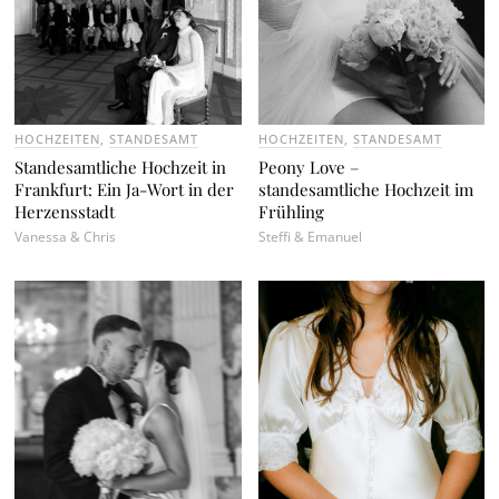
HOCHZEITEN
,
STANDESAMT
HOCHZEITEN
,
STANDESAMT
Standesamtliche Hochzeit in
Peony Love –
Frankfurt: Ein Ja-Wort in der
standesamtliche Hochzeit im
Herzensstadt
Frühling
Vanessa & Chris
Steffi & Emanuel