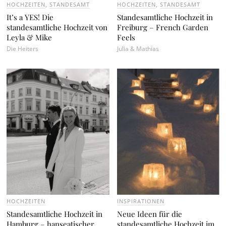
HOCHZEITEN
,
STANDESAMT
HOCHZEITEN
,
STANDESAMT
It’s a YES! Die
Standesamtliche Hochzeit in
standesamtliche Hochzeit von
Freiburg – French Garden
Leyla & Mike
Feels
Die Heiters
Julia & Mathias
HOCHZEITEN
INSPIRATIONEN
Standesamtliche Hochzeit in
Neue Ideen für die
Hamburg – hanseatischer
standesamtliche Hochzeit im