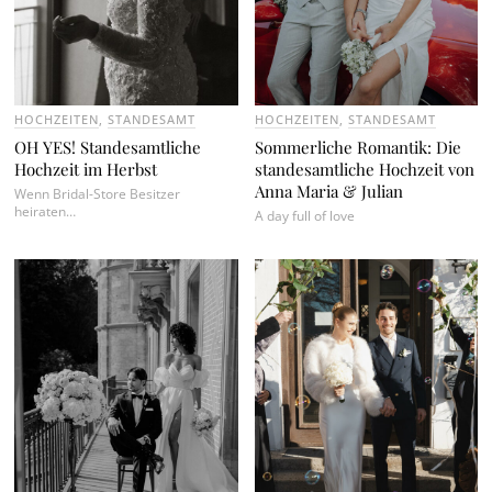
HOCHZEITEN
,
STANDESAMT
HOCHZEITEN
,
STANDESAMT
OH YES! Standesamtliche
Sommerliche Romantik: Die
Hochzeit im Herbst
standesamtliche Hochzeit von
Anna Maria & Julian
Wenn Bridal-Store Besitzer
heiraten…
A day full of love