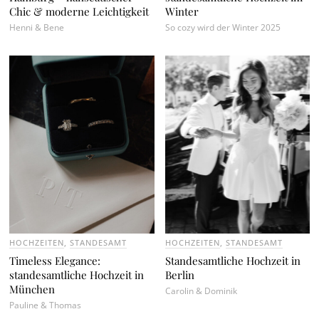
Chic & moderne Leichtigkeit
Winter
Henni & Bene
So cozy wird der Winter 2025
HOCHZEITEN
,
STANDESAMT
HOCHZEITEN
,
STANDESAMT
Timeless Elegance:
Standesamtliche Hochzeit in
standesamtliche Hochzeit in
Berlin
München
Carolin & Dominik
Pauline & Thomas