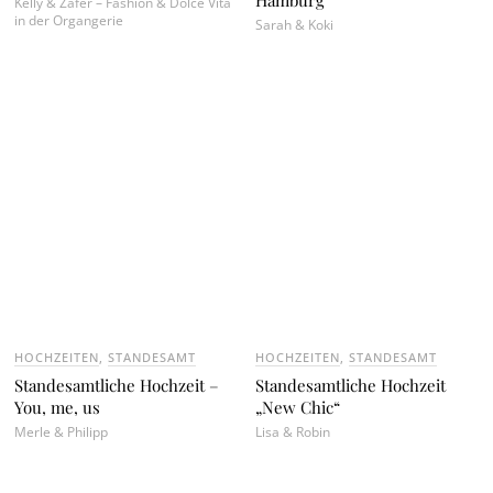
Kelly & Zafer – Fashion & Dolce Vita
in der Organgerie
Sarah & Koki
HOCHZEITEN
,
STANDESAMT
HOCHZEITEN
,
STANDESAMT
Standesamtliche Hochzeit –
Standesamtliche Hochzeit
You, me, us
„New Chic“
Merle & Philipp
Lisa & Robin