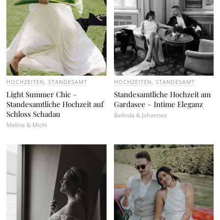
HOCHZEITEN
,
STANDESAMT
HOCHZEITEN
,
STANDESAMT
Light Summer Chic –
Standesamtliche Hochzeit am
Standesamtliche Hochzeit auf
Gardasee – Intime Eleganz
Schloss Schadau
Belinda & Johannes
Melina & Michi