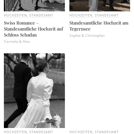
HOCHZEITEN
,
STANDESAMT
HOCHZEITEN
,
STANDESAMT
Swiss Romance –
Standesamtliche Hochzeit am
Standesamtliche Hochzeit auf
Tegernsee
Schloss Schadau
Sophie & Christopher
Carmela & Alex
HOCHZEITEN
,
STANDESAMT
HOCHZEITEN
,
STANDESAMT