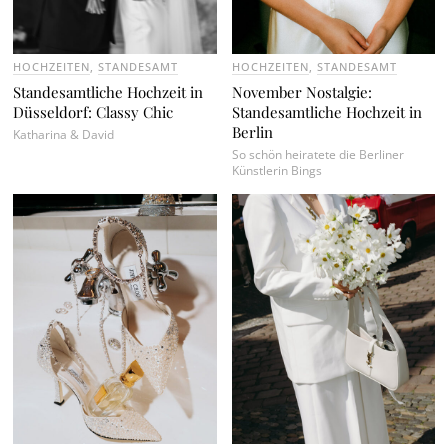
HOCHZEITEN
,
STANDESAMT
HOCHZEITEN
,
STANDESAMT
Standesamtliche Hochzeit in
November Nostalgie:
Düsseldorf: Classy Chic
Standesamtliche Hochzeit in
Berlin
Katharina & David
So schön heiratete die Berliner
Künstlerin Bings