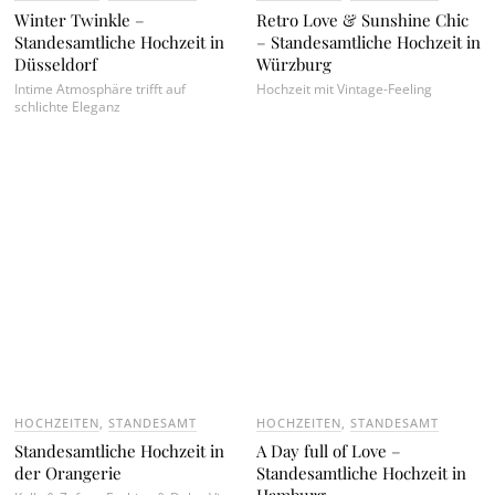
Winter Twinkle –
Retro Love & Sunshine Chic
Standesamtliche Hochzeit in
– Standesamtliche Hochzeit in
Düsseldorf
Würzburg
Intime Atmosphäre trifft auf
Hochzeit mit Vintage-Feeling
schlichte Eleganz
HOCHZEITEN
,
STANDESAMT
HOCHZEITEN
,
STANDESAMT
Standesamtliche Hochzeit in
A Day full of Love –
der Orangerie
Standesamtliche Hochzeit in
Hamburg