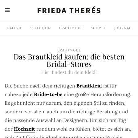
GALERIE
SELECTION
BRAUTMODE
SHOP IT
JOURNAL
BRAUTMODE
Das Brautkleid kaufen: die besten
Bridal-Stores
Hier findest du dein Kleid!
Die Suche nach dem richtigen
Brautkleid
ist für
nahezu jede
Bride-to-be
eine große Herausforderung.
Es geht nicht nur darum, den eigenen Stil zu finden,
sondern vor allem auch um die richtige Beratung und
die passende Auswahl an Designern. Um sich am Tag
der
Hochzeit
rundum wohl zu fühlen, bietet es sich an,
sich Zeit für individuelle Anproben in einer Bridal-