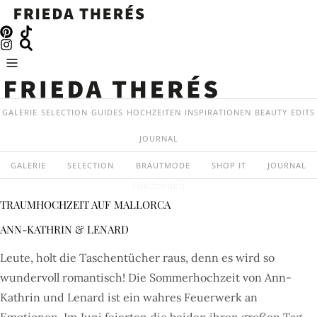
GALERIE
SELECTION
GUIDES
HOCHZEITEN
INSPIRATIONEN
BEAUTY
EDITS
JOURNAL
GALERIE
SELECTION
BRAUTMODE
SHOP IT
JOURNAL
Hochzeiten
TRAUMHOCHZEIT AUF MALLORCA
ANN-KATHRIN & LENARD
Leute, holt die Taschentücher raus, denn es wird so
wundervoll romantisch! Die Sommerhochzeit von Ann-
Kathrin und Lenard ist ein wahres Feuerwerk an