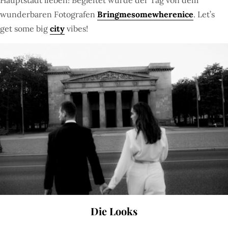
Hauptstadt lieben! Begleitet wurde der Tag von dem
wunderbaren Fotografen
Bringmesomewherenice
. Let’s
get some big
city
vibes!
Die Looks