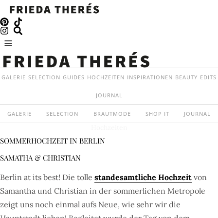
GALERIE
SELECTION
GUIDES
HOCHZEITEN
INSPIRATIONEN
BEAUTY
EDITS
JOURNAL
GALERIE
SELECTION
BRAUTMODE
SHOP IT
JOURNAL
Hochzeiten
SOMMERHOCHZEIT IN BERLIN
SAMATHA & CHRISTIAN
Berlin at its best! Die tolle
standesamtliche Hochzeit
von
Samantha und Christian in der sommerlichen Metropole
zeigt uns noch einmal aufs Neue, wie sehr wir die