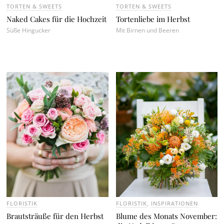
TORTEN & SWEETS
TORTEN & SWEETS
Naked Cakes für die Hochzeit
Tortenliebe im Herbst
Süße Hingucker
Mit Birnen und Beeren
FLORISTIK
FLORISTIK
,
INSPIRATIONEN
Brautsträuße für den Herbst
Blume des Monats November: