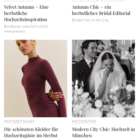
Velvet Autumn – Eine
Autumn Chic – ein
herbstliche
herbstliches Bridal Editorial
Hochzeitsinspiration
Bridal Chic in the City
Bordeaux natürlich schön
interpretiert
HOCHZEITSGAST
HOCHZEITEN
Die schönsten Kleider für
Modern City Chic: Hochzeit in
Hochzeitsgäste im Herbst
München