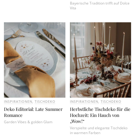
Bayerische Tradition trifft auf Dolce
Vita
INSPIRATIONEN
,
TISCHDEKO
INSPIRATIONEN
,
TISCHDEKO
Deko Editorial: Late Summer
Herbstliche Tischdeko für die
Romance
Hochzeit: Ein Hauch von
„Wow!“
Garden Vibes & golden Glam
Verspielte und elegante Tischdeko
in warmen Farben