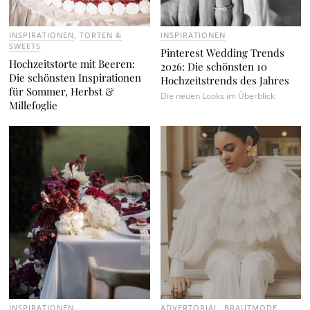
INSPIRATIONEN
,
TORTEN &
INSPIRATIONEN
SWEETS
Pinterest Wedding Trends
Hochzeitstorte mit Beeren:
2026: Die schönsten 10
Die schönsten Inspirationen
Hochzeitstrends des Jahres
für Sommer, Herbst &
Die neuen Looks im Überblick
Millefoglie
INSPIRATIONEN
ADVERTORIAL
,
BRAUTMODE