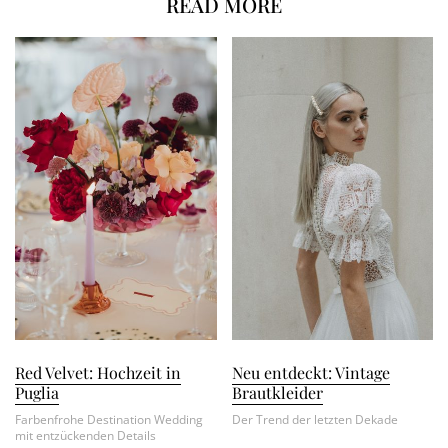
READ MORE
Red Velvet: Hochzeit in
Neu entdeckt: Vintage
Puglia
Brautkleider
Farbenfrohe Destination Wedding
Der Trend der letzten Dekade
mit entzückenden Details