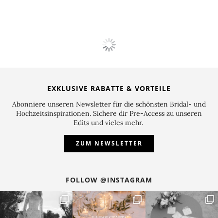
HOCHZEITEN
,
STANDESAMT
Standesamtliche Hochzeit „New Chic“
Lisa & Robin
New Chic Era. Eine standesamtliche Hochzeit mit
modernen Looks und berührenden Emotionen.
Die
standesamtliche Hochzeit
von Lisa und Robin
brilliert mit einer fabelhaften Symbiose aus
traditioneller Eleganz und modernem Flair. Von der
Location, über das Braut-Outfit, bis hin zu den Add-
Ons verzaubert der Tag mit seiner galanten Finesse.
Gerade Lisa zeigt eine erfrischende Version des kurzen