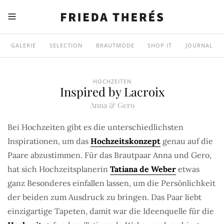
GALERIE
SELECTION
BRAUTMODE
SHOP IT
JOURNAL
HOCHZEITEN
Inspired by Lacroix
Anna & Gero
Bei Hochzeiten gibt es die unterschiedlichsten
Inspirationen, um das
Hochzeitskonzept
genau auf die
Paare abzustimmen. Für das Brautpaar Anna und Gero,
hat sich Hochzeitsplanerin
Tatiana de Weber
etwas
ganz Besonderes einfallen lassen, um die Persönlichkeit
der beiden zum Ausdruck zu bringen. Das Paar liebt
einzigartige Tapeten, damit war die Ideenquelle für die