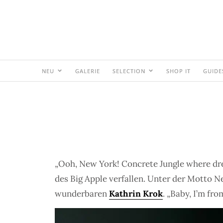
NEU
GALERIE
SELECTION
SHOP IT
GUIDE
„Ooh, New York! Concrete Jungle where dr
des Big Apple verfallen. Unter der Motto N
wunderbaren
Kathrin Krok
. „Baby, I’m f