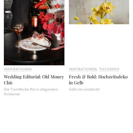
INSPIRATIONEN
INSPIRATIONEN
,
TISCHDEKO
Wedding Editorial: Old Money
Fresh & Bold: Hochzeitsdeko
Chic
in Gelb
Die Trendfarbe Rot in elegantem
Gelb neu entdeckt!
Ambiente