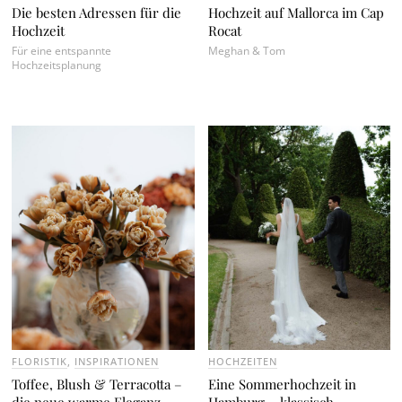
Die besten Adressen für die
Hochzeit auf Mallorca im Cap
Hochzeit
Rocat
Für eine entspannte
Meghan & Tom
Hochzeitsplanung
FLORISTIK
,
INSPIRATIONEN
HOCHZEITEN
Toffee, Blush & Terracotta –
Eine Sommerhochzeit in
die neue warme Eleganz
Hamburg – klassisch,