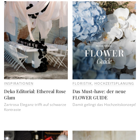
INSPIRATIONEN
FLORISTIK
,
HOCHZEITSPLANUNG
Deko Editorial: Ethereal Rose
Das Must-have: der neue
Glam
FLOWER GUIDE
Zartrosa Eleganz trifft auf schwarze
Damit gelingt das Hochzeitskonzept!
Kontraste