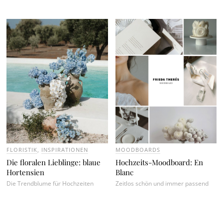
FLORISTIK
,
INSPIRATIONEN
MOODBOARDS
Die floralen Lieblinge: blaue
Hochzeits-Moodboard: En
Hortensien
Blanc
Die Trendblume für Hochzeiten
Zeitlos schön und immer passend