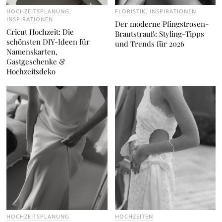
HOCHZEITSPLANUNG
,
FLORISTIK
,
INSPIRATIONEN
INSPIRATIONEN
Der moderne Pfingstrosen-
Cricut Hochzeit: Die
Brautstrauß: Styling-Tipps
schönsten DIY-Ideen für
und Trends für 2026
Namenskarten,
Gastgeschenke &
Hochzeitsdeko
HOCHZEITSPLANUNG
HOCHZEITEN