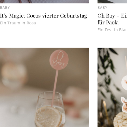
BABY
BABY
It’s Magic: Cocos vierter Geburtstag
Oh Boy – Ein
für Paola
Ein Traum in Rosa
Ein Fest in Bl