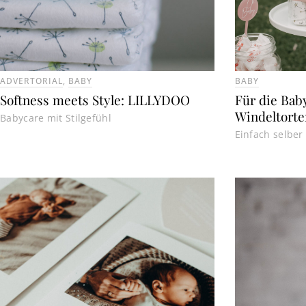
ADVERTORIAL
,
BABY
BABY
Softness meets Style: LILLYDOO
Für die Bab
Windeltorte
Babycare mit Stilgefühl
Einfach selbe