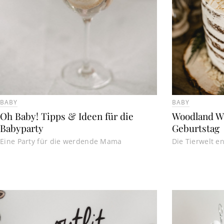
BABY
BABY
Oh Baby! Tipps & Ideen für die
Woodland Wi
Babyparty
Geburtstag
Eine Party für die werdende Mama
Die Tierwelt e