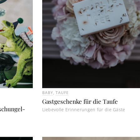
BABY
,
TAUFE
Gastgeschenke für die Taufe
schungel-
Liebevolle Erinnerungen für die Gäste