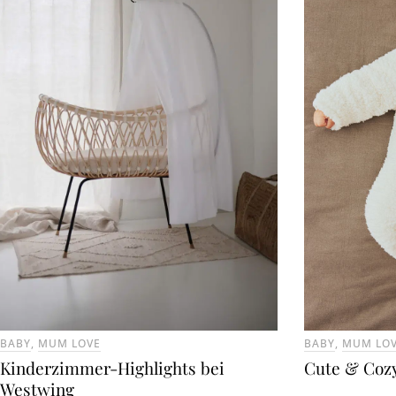
BABY
,
MUM LOVE
BABY
,
MUM LO
Kinderzimmer-Highlights bei
Cute & Cozy
Westwing