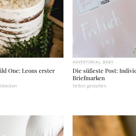
ADVERTORIAL
,
BABY
ld One: Leons erster
Die süßeste Post: Indivi
Briefmarken
ntdecken
Selbst gestalten