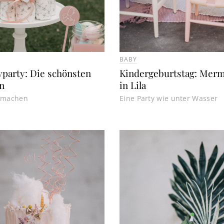
BABY
yparty: Die schönsten
Kindergeburtstag: Merm
n
in Lila
r machen
Eine Party wie unter Wasser