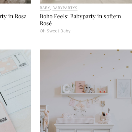
BABY
,
BABYPARTYS
ty in Rosa
Boho Feels: Babyparty in softem
Rosé
Oh Sweet Baby