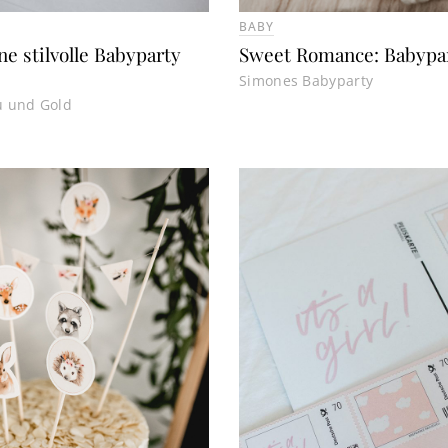
BABY
e stilvolle Babyparty
Sweet Romance: Babypar
Simones Babyparty
au und Gold