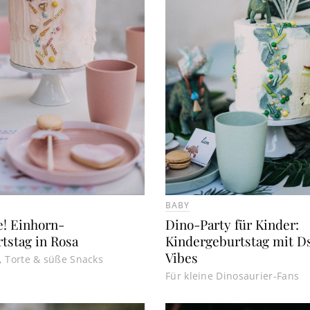
BABY
e! Einhorn-
Dino-Party für Kinder:
tstag in Rosa
Kindergeburtstag mit D
Vibes
, Torte & süße Snacks
Für kleine Dinosaurier-Fans