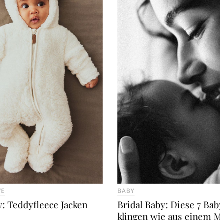
VE
BABY
: Teddyfleece Jacken
Bridal Baby: Diese 7 B
klingen wie aus einem 