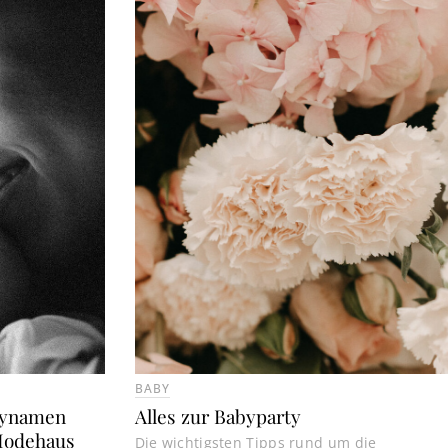
BABY
abynamen
Alles zur Babyparty
Modehaus
Die wichtigsten Tipps rund um die