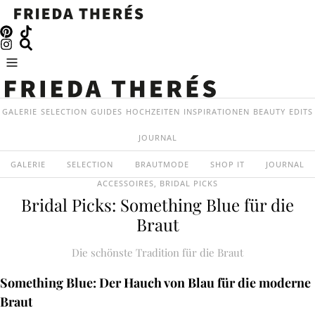
GALERIE
SELECTION
GUIDES
HOCHZEITEN
INSPIRATIONEN
BEAUTY
EDITS
JOURNAL
GALERIE
SELECTION
BRAUTMODE
SHOP IT
JOURNAL
ACCESSOIRES
,
BRIDAL PICKS
Bridal Picks: Something Blue für die
Braut
Die schönste Tradition für die Braut
Something Blue: Der Hauch von Blau für die moderne
Braut