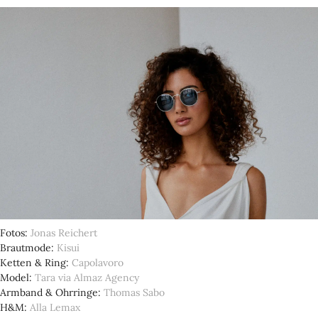
Fotos
Jonas Reichert
Brautmode
Kisui
Ketten & Ring
Capolavoro
Model
Tara via Almaz Agency
Armband & Ohrringe
Thomas Sabo
H&M
Alla Lemax