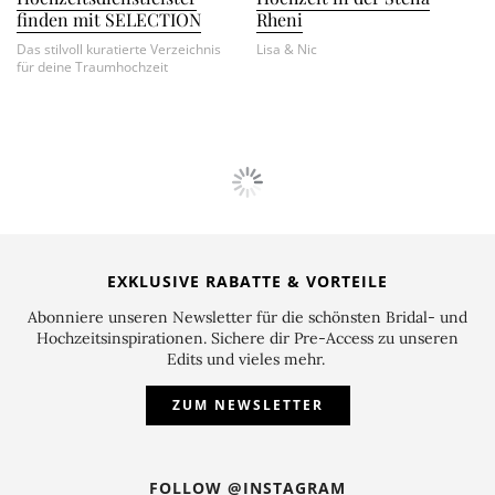
finden mit SELECTION
Rheni
Das stilvoll kuratierte Verzeichnis
Lisa & Nic
für deine Traumhochzeit
INSPIRATIONEN
Deko Editorial: Ethereal Rose Glam
Zartrosa Eleganz trifft auf schwarze Kontraste
Leicht, fließend und voller Raffinesse – das neue Deko-
Editorial von
Kiss from Fleur
und
ellwed
vereint
romantische Drapierungen mit spannenden
Kontrasten. Inspiriert von soften Rosétönen, edlem
Mamor und kunstvoll inszenierten Details entsteht eine
Szenerie mit unkonventioneller Ästhetik. Inmitten
eines eindrucksvollen Marmor-Steinbruchs vereint