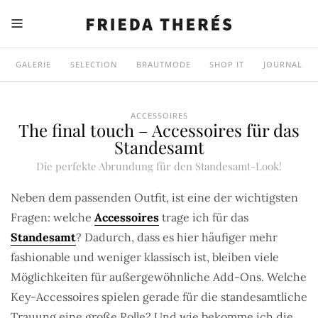
GALERIE
SELECTION
BRAUTMODE
SHOP IT
JOURNAL
ACCESSOIRES
The final touch – Accessoires für das
Standesamt
Die perfekte Abrundung für den Standesamt-Look!
Neben dem passenden Outfit, ist eine der wichtigsten
Fragen: welche
Accessoires
trage ich für das
Standesamt
? Dadurch, dass es hier häufiger mehr
fashionable und weniger klassisch ist, bleiben viele
Möglichkeiten für außergewöhnliche Add-Ons. Welche
Key-Accessoires spielen gerade für die standesamtliche
Trauung eine große Rolle? Und wie bekomme ich die