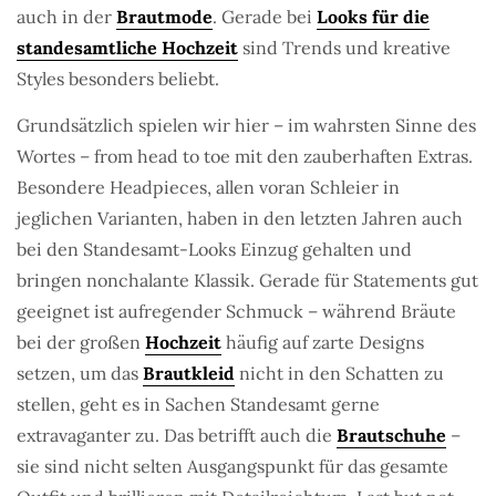
auch in der
Brautmode
. Gerade bei
Looks für die
standesamtliche Hochzeit
sind Trends und kreative
Styles besonders beliebt.
Grundsätzlich spielen wir hier – im wahrsten Sinne des
Wortes – from head to toe mit den zauberhaften Extras.
Besondere Headpieces, allen voran Schleier in
jeglichen Varianten, haben in den letzten Jahren auch
bei den Standesamt-Looks Einzug gehalten und
bringen nonchalante Klassik. Gerade für Statements gut
geeignet ist aufregender Schmuck – während Bräute
bei der großen
Hochzeit
häufig auf zarte Designs
setzen, um das
Brautkleid
nicht in den Schatten zu
stellen, geht es in Sachen Standesamt gerne
extravaganter zu. Das betrifft auch die
Brautschuhe
–
sie sind nicht selten Ausgangspunkt für das gesamte