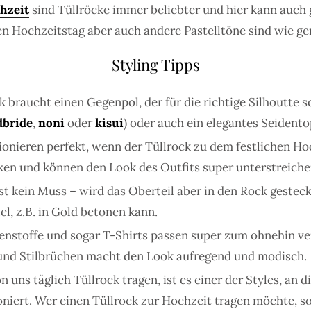
hzeit
sind Tüllröcke immer beliebter und hier kann auch 
den Hochzeitstag aber auch andere Pastelltöne sind wie 
Styling Tipps
braucht einen Gegenpol, der für die richtige Silhoutte so
bride
,
noni
oder
kisui
) oder auch ein elegantes Seident
ionieren perfekt, wenn der Tüllrock zu dem festlichen Ho
en und können den Look des Outfits super unterstreichen, 
st kein Muss – wird das Oberteil aber in den Rock gesteck
, z.B. in Gold betonen kann.
zenstoffe und sogar T-Shirts passen super zum ohnehin ver
 und Stilbrüchen macht den Look aufregend und modisch.
 uns täglich Tüllrock tragen, ist es einer der Styles, an
oniert. Wer einen Tüllrock zur Hochzeit tragen möchte, s