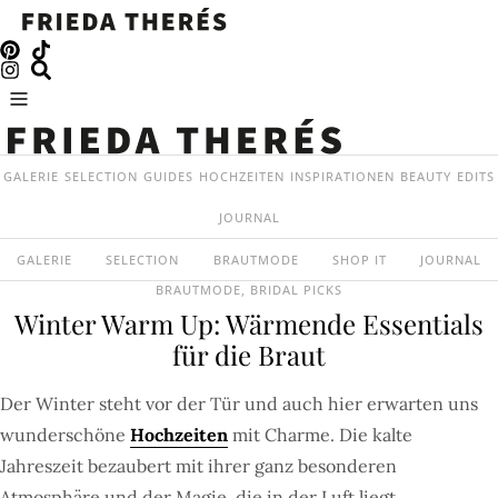
GALERIE
SELECTION
GUIDES
HOCHZEITEN
INSPIRATIONEN
BEAUTY
EDITS
JOURNAL
GALERIE
SELECTION
BRAUTMODE
SHOP IT
JOURNAL
BRAUTMODE
,
BRIDAL PICKS
Winter Warm Up: Wärmende Essentials
für die Braut
Der Winter steht vor der Tür und auch hier erwarten uns
wunderschöne
Hochzeiten
mit Charme. Die kalte
Jahreszeit bezaubert mit ihrer ganz besonderen
Atmosphäre und der Magie, die in der Luft liegt.