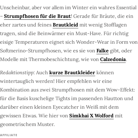
Unscheinbar, aber vor allem im Winter ein wahres Essential
–
Strumpfhosen für die Braut
! Gerade für Bräute, die ein
eher zartes und feines
Brautkleid
mit wenig Stofflagen
tragen, sind die Beinwärmer ein Must-Have. Für richtig
eisige Temperaturen eignet sich Wonder-Wear in Form von
Softmerino-Strumpfhosen, wie es sie von
Falke
gibt, oder
Modelle mit Thermobeschichtung, wie von
Calzedonia
.
Redaktionstipp:
Auch
kurze Brautkleider
können
wintertauglich werden! Hier empfehlen wir eine
Kombination aus zwei Strumpfhosen mit dem Wow-Effekt:
für die Basis kuschelige Tights im passenden Hautton und
darüber einen kleinen Eyecatcher in Weiß mit dem
gewissen Etwas. Wie hier von
Simkhai X Wolford
mit
geometrischem Muster.
AFFILIATE