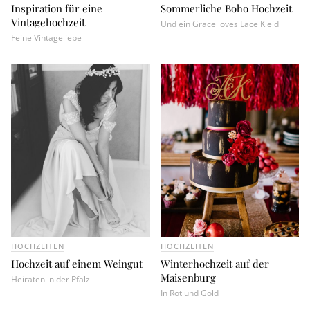
Inspiration für eine
Sommerliche Boho Hochzeit
Vintagehochzeit
Und ein Grace loves Lace Kleid
Feine Vintageliebe
HOCHZEITEN
HOCHZEITEN
Hochzeit auf einem Weingut
Winterhochzeit auf der
Maisenburg
Heiraten in der Pfalz
In Rot und Gold