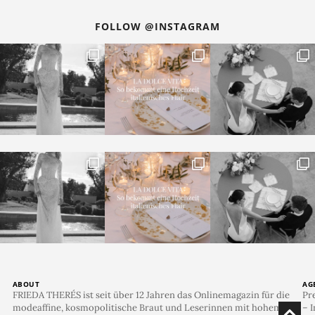
FOLLOW @INSTAGRAM
ABOUT
AG
FRIEDA THERÉS ist seit über 12 Jahren das Onlinemagazin für die
Pr
modeaffine, kosmopolitische Braut und Leserinnen mit hohem
– I