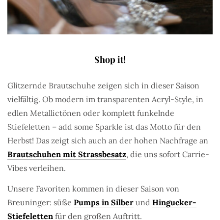
Shop it!
Glitzernde Brautschuhe zeigen sich in dieser Saison
vielfältig. Ob modern im transparenten Acryl-Style, in
edlen Metallictönen oder komplett funkelnde
Stiefeletten – add some Sparkle ist das Motto für den
Herbst! Das zeigt sich auch an der hohen Nachfrage an
Brautschuhen mit Strassbesatz
, die uns sofort Carrie-
Vibes verleihen.
Unsere Favoriten kommen in dieser Saison von
Breuninger: süße
Pumps in Silber
und
Hingucker-
Stiefeletten
für den großen Auftritt.