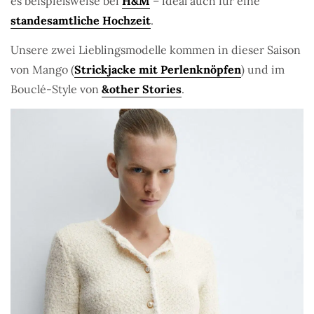
es beispielsweise bei
H&M
– ideal auch für eine
standesamtliche Hochzeit
.
Unsere zwei Lieblingsmodelle kommen in dieser Saison
von Mango (
Strickjacke mit Perlenknöpfen
) und im
Bouclé-Style von
&other Stories
.