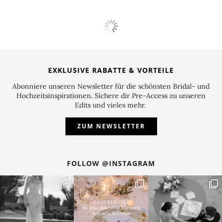
FLORISTIK
Blume des Monats April: Die Ranunkel
Die Blume des Monats startet in den Monat April! Und
da warten wieder einige florale Schönheiten auf uns:
die pastellige Ranunkel in einem zarten Cremeton steht
bei diesem Bouquet im Fokus. Umspielt wird sie von
bekannten Frühlingsblumen wie den gelben Mini-
Osterglocken und blauen Perlhyazinthen für das
something blue
. Der hellgrüne Schneeball bringt Ruhe
und Volumen in den Strauß. Passend dazu hat die
Floristin Sonja Klein von
Blumig Heiraten
noch ein
kleineres Bouquet für die Brautjungfern gebunden. In
diesem findet sich die Hauptblüte aus dem Brautstrauß
– die Ranunkel – wieder, die vom Schneeball umrundet