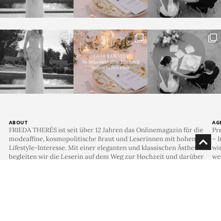
wird.
Die Fotografin Stephanie Brouwer von
Lichterstaub-
Fotografie
hat die Prachtstücke wieder für uns aufs
Bild gebracht. Das Bouquet und der Blumenmix ist toll
für Frühlingshochzeiten und lässt sich auch in der
übrigen Hochzeitsdeko gut umsetzen, denn hier habt
ihr alle Blumentypen, die es für eine effektvolle
Dekoration braucht: schlanke, voluminöse, volle und
extravagante.
Schaut euch auch die anderen Blumen des Monats an,
die sind mindestens genauso schön: die orangefarbene
Nadelkissenprotea
oder die lilafarbene
Christrose
.