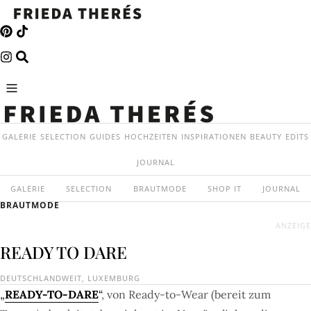
GALERIE
SELECTION
GUIDES
HOCHZEITEN
INSPIRATIONEN
BEAUTY
EDITS
JOURNAL
GALERIE
SELECTION
BRAUTMODE
SHOP IT
JOURNAL
BRAUTMODE
ANZEIGE
READY TO DARE
DEUTSCHLANDWEIT
,
LUXEMBURG
„
READY-TO-DARE
“
, von Ready-to-Wear (bereit zum