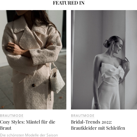
FEATURED IN
BRAUTMODE
BRAUTMODE
Cozy Styles: Mäntel für die
Bridal-Trends 2022:
Braut
Brautkleider mit Schleifen
Die schönsten Modelle der Saison