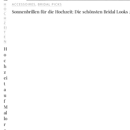
H
ACCESSOIRES
,
BRIDAL PICKS
O
Sonnenbrillen für die Hochzeit: Die schönsten Bridal Looks
C
H
Z
EI
T
E
N
H
o
c
h
z
ei
t
a
u
f
M
al
lo
r
c