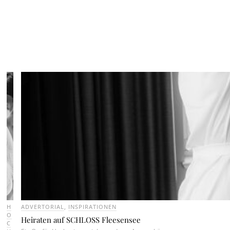
H
ADVERTORIAL
,
INSPIRATIONEN
O
Heiraten auf SCHLOSS Fleesensee
C