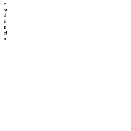
e
si
d
e
n
ci
a