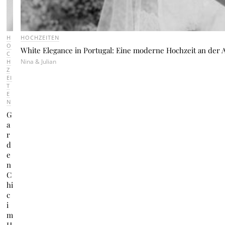
H
HOCHZEITEN
O
White Elegance in Portugal: Eine moderne Hochzeit an der A
C
Nina & Julian
H
Z
EI
T
E
N
G
a
r
d
e
n
C
hi
c
i
m
H