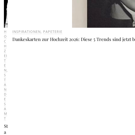
H
INSPIRATIONEN
,
PAPETERIE
O
Dankeskarten zur Hochzeit 2026: Diese 5 Trends sind jetzt
C
H
Z
EI
T
E
N
,
S
T
A
N
D
E
S
A
M
T
St
a