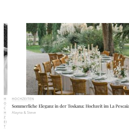
H
HOCHZEITEN
O
Sommerliche Eleganz in der Toskana: Hochzeit im La Pescai
C
Alayna & Steve
H
Z
EI
T