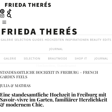
GALERIE
SELECTION
GUIDES
HOCHZEITEN
INSPIRATIONEN
BEAUTY
EDITS
JOURNAL
GALERIE
SELECTION
BRAUTMODE
SHOP IT
JOURNAL
Hochzeiten
,
Standesamt
STANDESAMTLICHE HOCHZEIT IN FREIBURG – FRENCH
GARDEN FEELS
JULIA & MATHIAS
Eine standesamtliche Hochzeit in Freiburg mit
Savoir-vivre im Garten, familiärer Herzlichkeit
& modernem Chic.