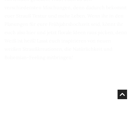
verschiedensten Mischungen, denn dadurch bekommt
euer Strauß Textur und mehr Leben. Wenn ihr in den
Planungen für eure Frühjahrshochzeit seid, könnt ihr
euch also hier und jetzt florale Ideen raus picken, denn
Weiß ist heiß! Lasst euch inspirieren von neuen
weißen Straußkreationen, die Natürlichkeit und
Bohemian-Feeling mitbringen!