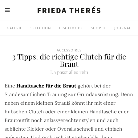
GALERIE
SELECTION
BRAUTMODE
SHOP IT
JOURNAL
ACCESSOIRES
3 Tipps: die richtige Clutch für die
Braut
Da passt alles rein
Eine
Handtasche für die Braut
gehört bei der
Standesamtlichen Trauung zur Grundausrüstung. Denn
neben einem kleinen Strauß könnt ihr mit einer
hübschen Clutch oder einer kleinen Handtasche euer
Brautoutfit noch anlassgerechter stylen und auch
schlichte Kleider oder Overalls schnell und einfach
aufwerten. Und praktisch ist es ebenfalls, denn