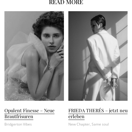
READ MORE
Opulent Finesse – Neue
FRIEDA THERÉS – jetzt neu
Brautfrisuren
erleben
Bridgerton Vibes
New Chapter, Same soul