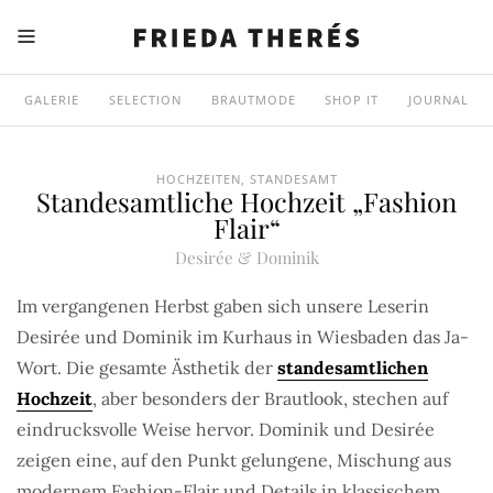
GALERIE
SELECTION
BRAUTMODE
SHOP IT
JOURNAL
HOCHZEITEN
,
STANDESAMT
Standesamtliche Hochzeit „Fashion
Flair“
Desirée & Dominik
Im vergangenen Herbst gaben sich unsere Leserin
Desirée und Dominik im Kurhaus in Wiesbaden das Ja-
Wort. Die gesamte Ästhetik der
standesamtlichen
Hochzeit
, aber besonders der Brautlook, stechen auf
eindrucksvolle Weise hervor. Dominik und Desirée
zeigen eine, auf den Punkt gelungene, Mischung aus
modernem Fashion-Flair und Details in klassischem