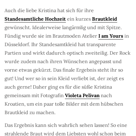
Auch die liebe Kristina hat sich für ihre
Standesamtliche Hochzeit
ein kurzes
Brautkleid
gewünscht. Idealerweise langärmlig und mit Spitze.
Fündig wurde sie im Brautmoden Atelier
I am Yours
in
Düsseldorf. Ihr Standesamtkleid hat transparente
Partien und wirkt dadurch optisch zweiteilig. Der Rock
wurde zudem nach ihren Wünschen angepasst und
vorne etwas gekürzt. Das finale Ergebnis steht ihr so
gut! Und wer so in sein Kleid verliebt ist, der zeigt es
auch gerne! Daher ging es für die süße Kristina
gemeinsam mit Fotografin
Violeta Pelivan
nach
Kroatien, um ein paar tolle Bilder mit dem hübschen
Brautkleid zu machen.
Das Ergebnis kann sich wahrlich sehen lassen! So eine
strahlende Braut wird dem Liebsten wohl schon beim