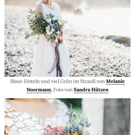
Blaue Disteln und viel Grün im Strauß von
Melanie
Noormann
, Foto von
Sandra Hützen