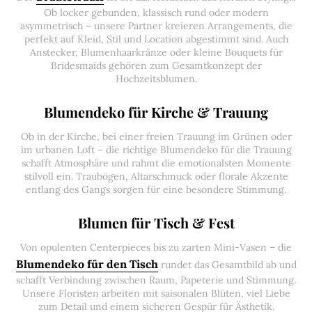
Ob locker gebunden, klassisch rund oder modern
asymmetrisch – unsere Partner kreieren Arrangements, die
perfekt auf Kleid, Stil und Location abgestimmt sind. Auch
Anstecker, Blumenhaarkränze oder kleine Bouquets für
Bridesmaids gehören zum Gesamtkonzept der
Hochzeitsblumen.
Blumendeko für Kirche & Trauung
Ob in der Kirche, bei einer freien Trauung im Grünen oder
im urbanen Loft – die richtige Blumendeko für die Trauung
schafft Atmosphäre und rahmt die emotionalsten Momente
stilvoll ein. Traubögen, Altarschmuck oder florale Akzente
entlang des Gangs sorgen für eine besondere Stimmung.
Blumen für Tisch & Fest
Von opulenten Centerpieces bis zu zarten Mini-Vasen – die
Blumendeko für den Tisch
rundet das Gesamtbild ab und
schafft Verbindung zwischen Raum, Papeterie und Stimmung.
Unsere Floristen arbeiten mit saisonalen Blüten, viel Liebe
zum Detail und einem sicheren Gespür für Ästhetik.