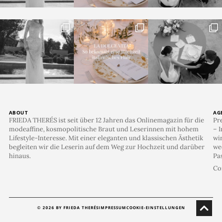
ABOUT
AG
FRIEDA THERÉS ist seit über 12 Jahren das Onlinemagazin für die
Pr
modeaffine, kosmopolitische Braut und Leserinnen mit hohem
– I
Lifestyle-Interesse. Mit einer eleganten und klassischen Ästhetik
wi
begleiten wir die Leserin auf dem Weg zur Hochzeit und darüber
we
hinaus.
Pa
Co
© 2026 BY FRIEDA THERÉS
IMPRESSUM
COOKIE-EINSTELLUNGEN