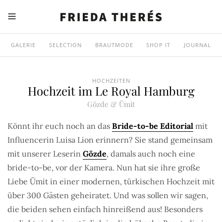
GALERIE
SELECTION
BRAUTMODE
SHOP IT
JOURNAL
HOCHZEITEN
Hochzeit im Le Royal Hamburg
Gözde & Ümit
Könnt ihr euch noch an das
Bride-to-be Editorial
mit
Influencerin Luisa Lion erinnern? Sie stand gemeinsam
mit unserer Leserin
Gözde
, damals auch noch eine
bride-to-be, vor der Kamera. Nun hat sie ihre große
Liebe Ümit in einer modernen, türkischen Hochzeit mit
über 300 Gästen geheiratet. Und was sollen wir sagen,
die beiden sehen einfach hinreißend aus! Besonders