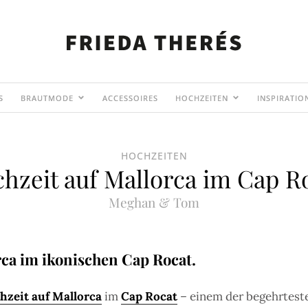
S
BRAUTMODE
ACCESSOIRES
HOCHZEITEN
INSPIRATIO
HOCHZEITEN
hzeit auf Mallorca im Cap R
Meghan & Tom
rca im ikonischen Cap Rocat.
hzeit auf Mallorca
im
Cap Rocat
– einem der begehrteste