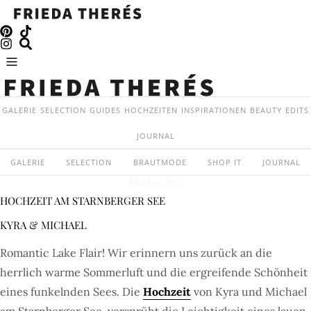
GALERIE
SELECTION
GUIDES
HOCHZEITEN
INSPIRATIONEN
BEAUTY
EDITS
JOURNAL
GALERIE
SELECTION
BRAUTMODE
SHOP IT
JOURNAL
Hochzeiten
HOCHZEIT AM STARNBERGER SEE
KYRA & MICHAEL
Romantic Lake Flair! Wir erinnern uns zurück an die
herrlich warme Sommerluft und die ergreifende Schönheit
eines funkelnden Sees. Die
Hochzeit
von Kyra und Michael