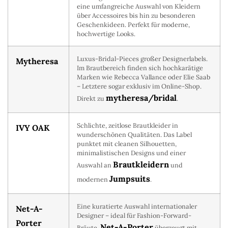
eine umfangreiche Auswahl von Kleidern
über Accessoires bis hin zu besonderen
Geschenkideen. Perfekt für moderne,
hochwertige Looks.
Luxus-Bridal-Pieces großer Designerlabels.
Mytheresa
Im Brautbereich finden sich hochkarätige
Marken wie Rebecca Vallance oder Elie Saab
– Letztere sogar exklusiv im Online-Shop.
mytheresa/bridal
Direkt zu
.
Schlichte, zeitlose Brautkleider in
IVY OAK
wunderschönen Qualitäten. Das Label
punktet mit cleanen Silhouetten,
minimalistischen Designs und einer
Brautkleidern
Auswahl an
und
Jumpsuits
modernen
.
Eine kuratierte Auswahl internationaler
Net-A-
Designer – ideal für Fashion-Forward-
Porter
Net-A-Porter
Bräute.
überzeugt mit