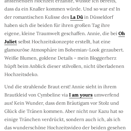
anstehenden Hochzeit erzählte, wusste ich bereits,
dass da ein Knaller kommen würde. Und so war es! In
der romantischen Kulisse des
La Dü
in Düsseldorf
haben sich die beiden für ihren großen Tag ihre
eigene, kleine Traumwelt geschaffen. Annie, die bei
Oh
Juliet
selbst Hochzeitskonzepte erstellt, hat eine
glamouröse Atmosphäre im Bohemian-Look gezaubert.
Weiße Blumen, goldene Details – mein Bloggerherz
hüpft beim Anblick dieser stilvollen, nicht überladenen
Hochzeitsdeko.
Und die strahlende Braut erst! Annie sieht in ihrem
Brautkleid von Cymbeline via
I am yours
umwerfend
aus! Kein Wunder, dass dem Bräutigam vor Stolz und
Glück die Tränen kommen. Aber nicht nur Kazu hat so
einige Tränchen verdrückt, sondern auch ich, als ich
das wunderschöne Hochzeitsvideo der beiden gesehen