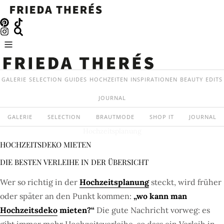
GALERIE
SELECTION
GUIDES
HOCHZEITEN
INSPIRATIONEN
BEAUTY
EDITS
JOURNAL
GALERIE
SELECTION
BRAUTMODE
SHOP IT
JOURNAL
Hochzeitsplanung
HOCHZEITSDEKO MIETEN
DIE BESTEN VERLEIHE IN DER ÜBERSICHT
Wer so richtig in der
Hochzeitsplanung
steckt, wird früher
oder später an den Punkt kommen:
„wo kann man
Hochzeitsdeko
mieten?“
Die gute Nachricht vorweg: es