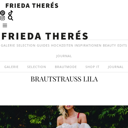
GALERIE
SELECTION
GUIDES
HOCHZEITEN
INSPIRATIONEN
BEAUTY
EDITS
JOURNAL
GALERIE
SELECTION
BRAUTMODE
SHOP IT
JOURNAL
BRAUTSTRAUSS LILA