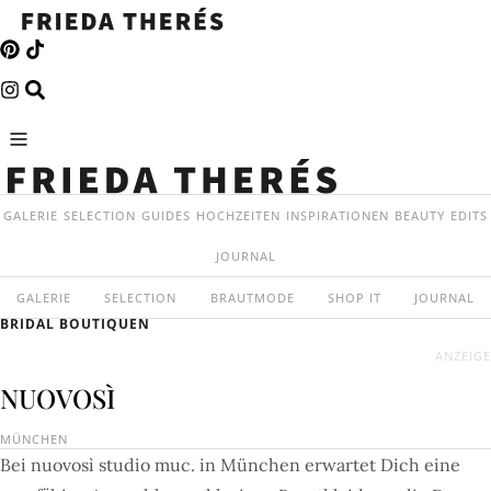
GALERIE
SELECTION
GUIDES
HOCHZEITEN
INSPIRATIONEN
BEAUTY
EDITS
JOURNAL
GALERIE
SELECTION
BRAUTMODE
SHOP IT
JOURNAL
BRIDAL BOUTIQUEN
ANZEIGE
NUOVOSÌ
MÜNCHEN
Bei nuovosì studio muc. in München erwartet Dich eine