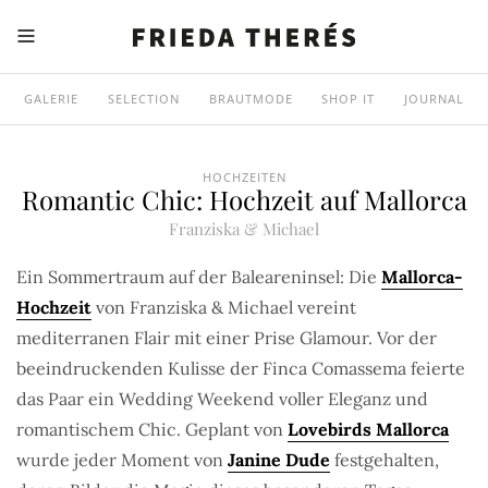
GALERIE
SELECTION
BRAUTMODE
SHOP IT
JOURNAL
HOCHZEITEN
Romantic Chic: Hochzeit auf Mallorca
Franziska & Michael
Ein Sommertraum auf der Baleareninsel: Die
Mallorca-
Hochzeit
von Franziska & Michael vereint
mediterranen Flair mit einer Prise Glamour. Vor der
beeindruckenden Kulisse der Finca Comassema feierte
das Paar ein Wedding Weekend voller Eleganz und
romantischem Chic. Geplant von
Lovebirds Mallorca
wurde jeder Moment von
Janine Dude
festgehalten,