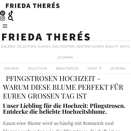
GALERIE
SELECTION
GUIDES
HOCHZEITEN
INSPIRATIONEN
BEAUTY
EDITS
JOURNAL
GALERIE
SELECTION
BRAUTMODE
SHOP IT
JOURNAL
PFINGSTROSEN HOCHZEIT –
WARUM DIESE BLUME PERFEKT FÜR
EUREN GROSSEN TAG IST
Unser Liebling für die Hochzeit: Pfingstrosen.
Entdecke die beliebte Hochzeitsblume.
Kaum eine Blume wird so häufig mit Romantik und