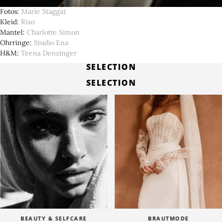
Fotos
Marie Staggat
Kleid
Rixo
Mantel
Charlotte Simon
Ohrringe
Studio Ena
H&M
Teena Denzinger
SELECTION
SELECTION
BEAUTY & SELFCARE
BRAUTMODE