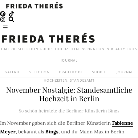
GALERIE
SELECTION
GUIDES
HOCHZEITEN
INSPIRATIONEN
BEAUTY
EDITS
JOURNAL
GALERIE
SELECTION
BRAUTMODE
SHOP IT
JOURNAL
HOCHZEITEN
,
STANDESAMT
November Nostalgie: Standesamtliche
Hochzeit in Berlin
So schön heiratete die Berliner Künstlerin Bings
Im November gaben sich die Berliner Künstlerin
Fabienne
Meyer
, bekannt als
Bings
, und ihr Mann Max in Berlin