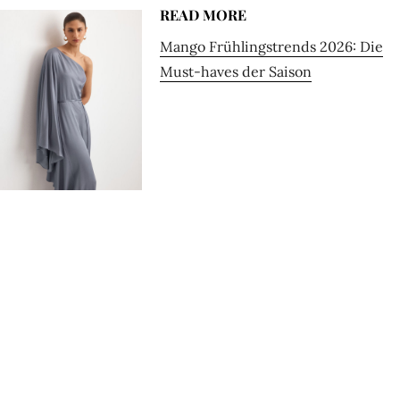
READ MORE
Mango Frühlingstrends 2026: Die
Must-haves der Saison
Looks für die Braut: Clean, modern, mit
Twist
Für Bräute findet sich bei
REISS
eine modische Auswahl,
die besonders fürs Standesamt punktet. Es lohnt sich
außerdem, auch in die
Outlet-Kategorie
zu schauen, denn
dort finden sich immer wieder starke Pieces für Bridal