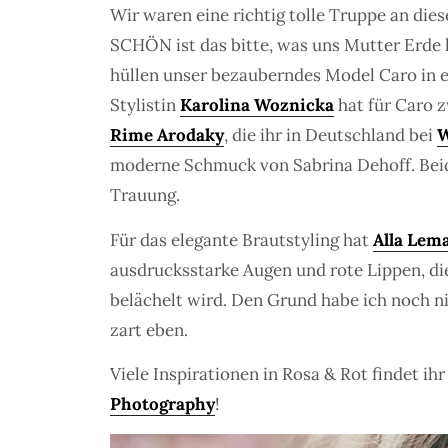
Wir waren eine richtig tolle Truppe an die
SCHÖN ist das bitte, was uns Mutter Erde 
hüllen unser bezauberndes Model Caro in ei
Stylistin
Karolina Woznicka
hat für Caro z
Rime Arodaky
, die ihr in Deutschland bei
W
moderne Schmuck von Sabrina Dehoff. Beid
Trauung.
Für das elegante Brautstyling hat
Alla Lem
ausdrucksstarke Augen und rote Lippen, die
belächelt wird. Den Grund habe ich noch n
zart eben.
Viele Inspirationen in Rosa & Rot findet ihr
Photography
!