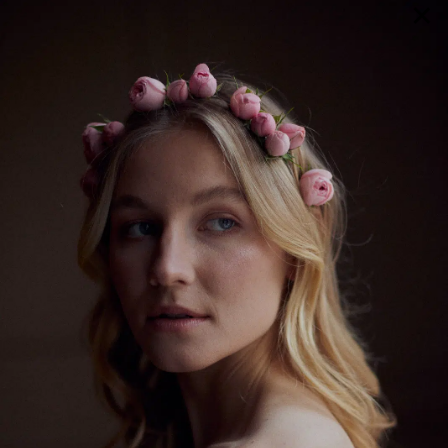
×
GALERIE
SELECTION
BRAUTMODE
SHOP IT
JOURNAL
Array ( [0] => extra_args [1] => Array ( [post__not_in] =>
Array ( [0] => 98830 ) ) )