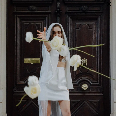
×
GALERIE
SELECTION
BRAUTMODE
SHOP IT
JOURNAL
Array ( [0] => extra_args [1] => Array ( [post__not_in] =>
Array ( [0] => 91979 ) ) )