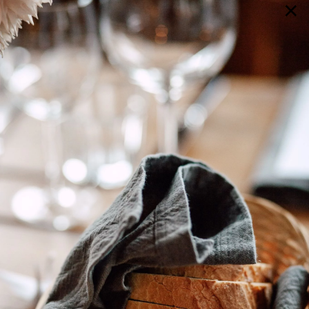
×
GALERIE
SELECTION
BRAUTMODE
SHOP IT
JOURNAL
Array ( [0] => extra_args [1] => Array ( [post__not_in] =>
Array ( [0] => 76676 ) ) )